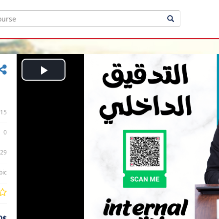
Play
Video
15
0
:29
bic
0$