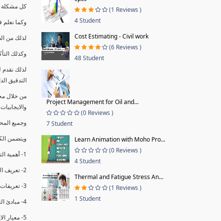
كل مشكلة ه
(1 Reviews )
4 Student
وكما نعلم ف
Cost Estimating - Civil work
لذلك من ال
(6 Reviews )
وكذلك التأك
48 Student
لذلك نقدم 
التدقيق الد
من خلال مج
Project Management for Oil and...
والايجابيات
(0 Reviews )
وجميع المحاضر
7 Student
ويتضمن الك
Learn Animation with Moho Pro...
(0 Reviews )
1- أهمية التدقيق الداخلي وتعريفه.
4 Student
2- تعريف التدقيق وأنواعه الرئيسية.
Thermal and Fatigue Stress An...
3- تعريفات ومفاهيم عن التدقيق الداخلي.
(1 Reviews )
1 Student
4- مبادئ التدقيق.
5- معيار الايزو 19011:2018.