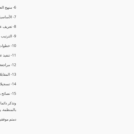
6- منهج العملية في التدقيق الداخلي.
7- الأساسيات المتعلقة بعملية التدقيق الداخلي.
8- تعريف عدم المطابقة والملاحظات.
9- الترتيب والتنظيم للتدقيق الداخلي.
10- خطوات عملية التدقيق الداخلي.
11- تنفيذ عملية التدقيق الداخلي والاجتماع الافتتاحي.
12- مراجعة السجلات والوثائق.
13- المقابلات مع الموظفين ومراقبة الانشطة والمرافق.
14- تسجيلات الأدلة أثناء التدقيق.
15- نصائح هامة لتدقيق ناجح.
وتذكر دائم
بالمنظمة. 
دمتم موفقي