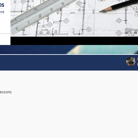
0$
ent
essons