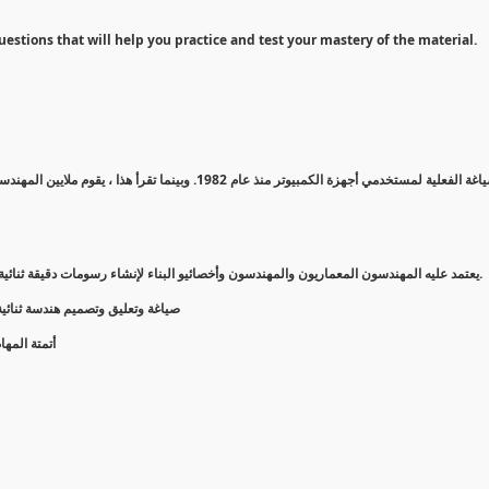
uestions that will help you practice and test your mastery of the material.
AutoCAD® هو برنامج تصميم بمساعدة الكمبيوتر (CAD) يعتمد عليه المهندسون المعماريون والمهندسون وأخصائيو البناء لإنشاء رسومات دقيقة ثنائية وثلاثية الأبعاد.
د الصلبة والأسطح والكائنات الشبكية
ية والمزيد