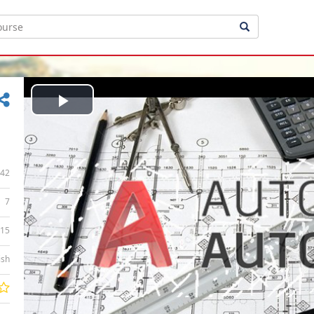
Play
Video
42
7
:15
ish