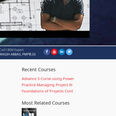
Civil l BIM Expert
WAGIH ABBAS, PMP®,SS
Recent Courses
Advance S-Curve using Power
Practice Managing Project Ri
Foundations of Projects Cont
Most Related Courses