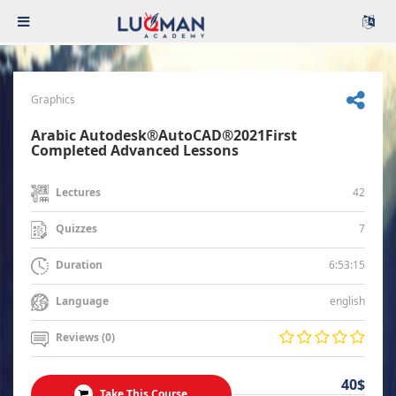
Graphics
Arabic Autodesk®AutoCAD®2021First
Completed Advanced Lessons
42
Lectures
7
Quizzes
6:53:15
Duration
english
Language
Reviews (0)
40$
Take This Course