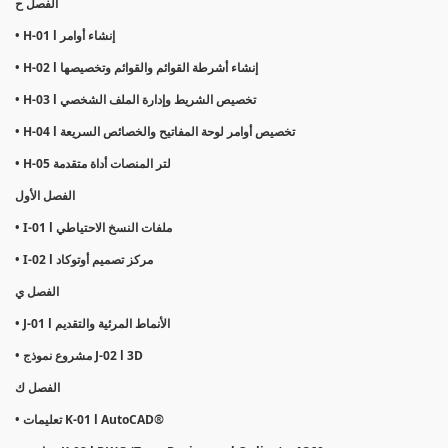
الفصل ح
• H-01 l إنشاء أوامر
• H-02 l إنشاء أشرطة القوائم والقوائم وتخصيصها
• H-03 l تخصيص الشريط وإدارة الملف الشخصي
• H-04 l تخصيص أوامر لوحة المفاتيح والخصائص السريعة
• H-05 لتر المنصات أداة متقدمة
الفصل الأول
• I-01 l ملفات النسخ الاحتياطي
• I-02 l مركز تصميم أوتوكاد
الفصل ي
• J-01 l الأنماط المرئية والتقديم
• مشروع نموذج J-02 l 3D
الفصل ك
• تعليمات K-01 l AutoCAD®