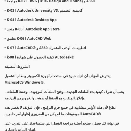
• مراجعة K-02 l DWG (True، Design and Online) و A360
• K-03 l Autodesk University VS. أكاديمية التصميم
• K-04 l Autodesk Desktop App
• متجر K-05 l Autodesk App Store
• تطبيق K-06 l AutoCAD Web
• K-07 l AutoCAD® و A360 لتطبيقات الهاتف المتحرك
• k-08 l كيفية الحصول على شهادة Autodesk®
الشروط المسبقة
يفترض المؤلف أن لديك خبرة في استخدام أجهزة الكمبيوتر ونظام التشغيل
Microsoft® Windows®.
يجب أن تعرف كيفية بدء الملفات الجديدة ، وفتح الملفات الموجودة ، وحفظ الملفات ،
وإغلاق الملفات مع الحفظ أو بدونه ، والخروج من البرنامج.
نظرًا لأن هذه الأوامر متشابهة في جميع حزم البرامج ، فإن المؤلف لا يغطي هذه
الموضوعات ما لم يكن من الضروري إظهار أمر خاص بـ AutoCAD®
في نهاية كل فصل ، ستجد أسئلة مراجعة الفصل التي ستساعدك على التدرب على
إتقان المادة واختبارها.