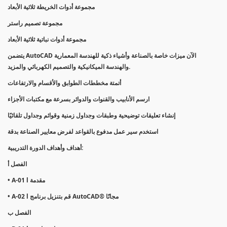
مجموعة أدوات الخريطة ثلاثية الأبعاد
مجموعة تصميم راستر
مجموعة أدوات نباتية ثلاثية الأبعاد
يتضمن AutoCAD الآن ميزات خاصة بالصناعة وأشياء ذكية للهندسة المعمارية
والهندسة الميكانيكية والتصميم الكهربائي والمزيد.
أتمتة مخططات الطوابق والأقسام والارتفاعات
ارسم الأنابيب والقنوات والدوائر بسرعة مع مكتبات الأجزاء
إنشاء تعليقات توضيحية وطبقات وجداول زمنية وقوائم وجداول تلقائيًا
استخدم سير عمل مدفوع بالقواعد لفرض معايير الصناعة بدقة
أهداف وأهداف الدورة التدريبية:
الفصل أ
• A-01 l مقدمة
• A-02 l قم بتنزيل برنامج AutoCAD® مجانًا
الفصل ب