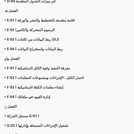
• D-04 لتر ميزات الجدول المتقدمة
الفصل هـ
• E-01 l قائمة متقدمة بالتخطيط والنشر والورقة
• E-02 الرسوم المتحركة والكاميرا
• E-03 l ربط البيانات من كائنات OLE
• E-04 l ربط البيانات واستخراج البيانات
الفصل واو
• F-01 l معرفة التنفيذ وقوة الكتل الديناميكية
• F-02 l اختبار الكتل ، الإجراءات ومجموعات المعلمات
• F-03 l إنشاء معلمات الكتلة الديناميكية
• F-04 l إدارة القيود في ملفاتك
الفصل ز
• مسجل الحركة G-01 l
• G-02 l تشغيل الإجراءات المسجلة وإدارتها