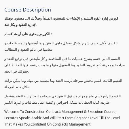
Course Description
كورس إدارة عقود التشيد و الإنشاءات للمستوى المبتدأ وصلاً بك الى مستوى يؤهلك
لإدارة العقود و بكل ثقة.
الكورس يحتوى على أربعة أقسام :
القسم الأول قسم يشرح بشكل مفصّل ماهي العقود و ما أهميتها و المصطلحات و
معانيها في عالم العقود و المطالب
القسم الثاني قسم يشرح عمليات ما قبل المناقصة و كل مايخص قبل توقيع العقد و
مراجعة و معرفة أهم شروط العقود وما المقبول منها و ما يجب رفضه فيها للحفاظ على
حقوقك في العقد.
القسم الثالث قسم مختص بمرحلة ترسية العقد وما يتضمنه من مهام وما يمكن توقًعه
خلال هذه المرحلة.
القسم الرابع قسم يشرح مهام مسؤول العقود في مرحلة ما بعد ترسية العقد ويشمل
طريقة كتابة الخطابات بشكل احترافي و كيفية عمل مطالبات و غيرها الكثير.
Welcome To Construction Contract: Management & Execution Course,
Lectures Speaks Arabic And Will Start From Beginner Level Till The Level
That Makes You Confident On Contracts Management.