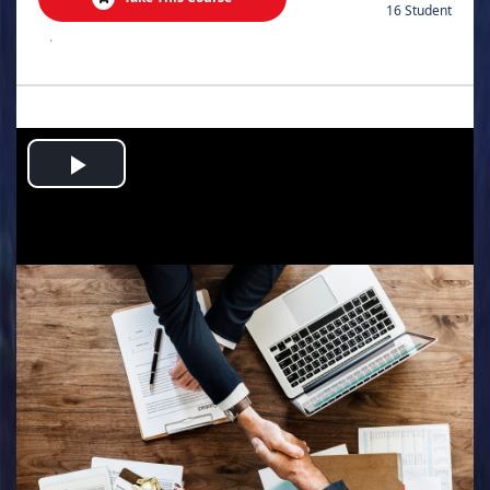
16 Student
.
Play
Video