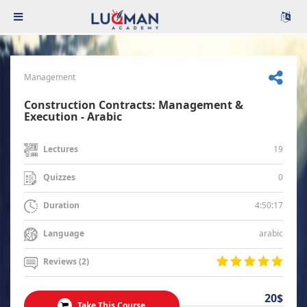
Management
Construction Contracts: Management &
Execution - Arabic
19
Lectures
0
Quizzes
4:50:17
Duration
arabic
Language
Reviews (2)
20$
Take This Course