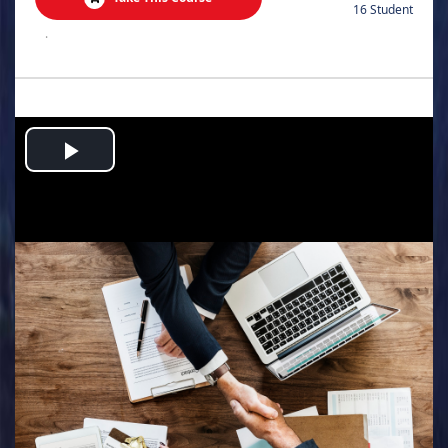
16 Student
.
Play
Video