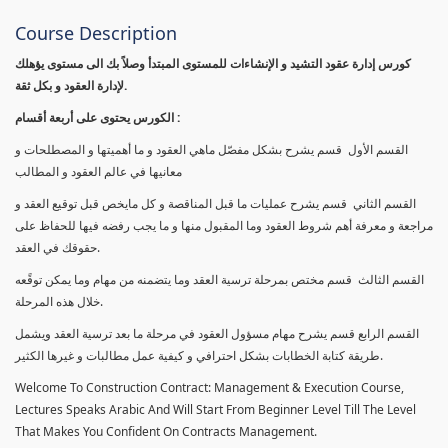
Course Description
كورس إدارة عقود التشيد و الإنشاءات للمستوى المبتدأ وصلاً بك الى مستوى يؤهلك
لإدارة العقود و بكل ثقة.
الكورس يحتوى على أربعة أقسام :
القسم الأول قسم يشرح بشكل مفصّل ماهي العقود و ما أهميتها و المصطلحات و
معانيها في عالم العقود و المطالب
القسم الثاني قسم يشرح عمليات ما قبل المناقصة و كل مايخص قبل توقيع العقد و
مراجعة و معرفة أهم شروط العقود وما المقبول منها و ما يجب رفضه فيها للحفاظ على
حقوقك في العقد.
القسم الثالث قسم مختص بمرحلة ترسية العقد وما يتضمنه من مهام وما يمكن توقًعه
خلال هذه المرحلة.
القسم الرابع قسم يشرح مهام مسؤول العقود في مرحلة ما بعد ترسية العقد ويشمل
طريقة كتابة الخطابات بشكل احترافي و كيفية عمل مطالبات و غيرها الكثير.
Welcome To Construction Contract: Management & Execution Course,
Lectures Speaks Arabic And Will Start From Beginner Level Till The Level
That Makes You Confident On Contracts Management.