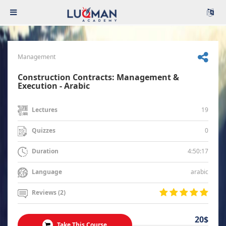
Management
Construction Contracts: Management &
Execution - Arabic
19
Lectures
0
Quizzes
4:50:17
Duration
arabic
Language
Reviews (2)
20$
Take This Course