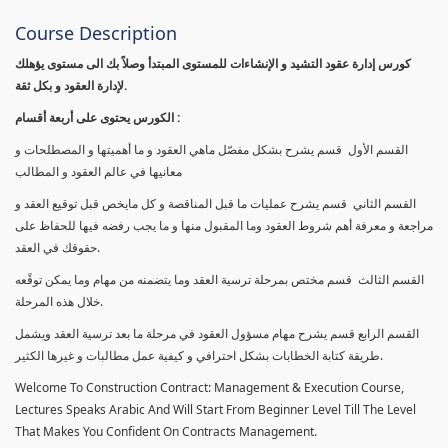
Course Description
كورس إدارة عقود التشيد و الإنشاءات للمستوى المبتدأ وصلاً بك الى مستوى يؤهلك
لإدارة العقود و بكل ثقة.
الكورس يحتوى على أربعة أقسام :
القسم الأول قسم يشرح بشكل مفصّل ماهي العقود و ما أهميتها و المصطلحات و
معانيها في عالم العقود و المطالب
القسم الثاني قسم يشرح عمليات ما قبل المناقصة و كل مايخص قبل توقيع العقد و
مراجعة و معرفة أهم شروط العقود وما المقبول منها و ما يجب رفضه فيها للحفاظ على
حقوقك في العقد.
القسم الثالث قسم مختص بمرحلة ترسية العقد وما يتضمنه من مهام وما يمكن توقًعه
خلال هذه المرحلة.
القسم الرابع قسم يشرح مهام مسؤول العقود في مرحلة ما بعد ترسية العقد ويشمل
طريقة كتابة الخطابات بشكل احترافي و كيفية عمل مطالبات و غيرها الكثير.
Welcome To Construction Contract: Management & Execution Course,
Lectures Speaks Arabic And Will Start From Beginner Level Till The Level
That Makes You Confident On Contracts Management.