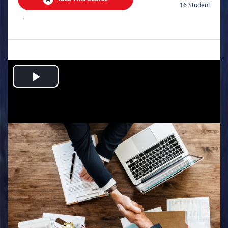
16 Student
.
Play
Video