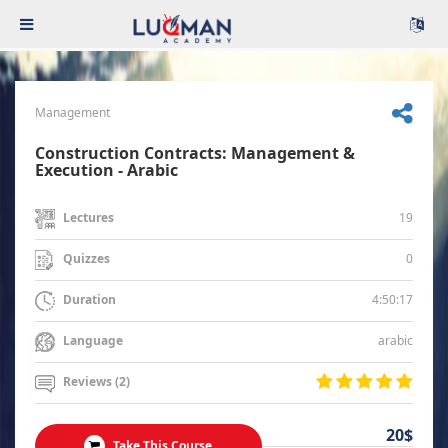
Management
Construction Contracts: Management &
Execution - Arabic
19
Lectures
0
Quizzes
4:50:17
Duration
arabic
Language
Reviews (2)
20$
Take This Course