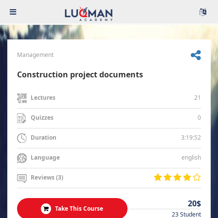
Management
Construction project documents
21
Lectures
0
Quizzes
3:19:52
Duration
english
Language
Reviews (3)
20$
Take This Course
23 Student