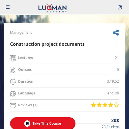
Management
Construction project documents
21
Lectures
0
Quizzes
3:19:52
Duration
english
Language
Reviews (3)
20$
Take This Course
23 Student