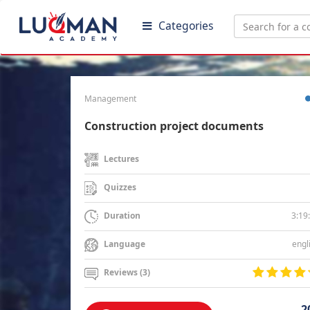
Categories
Management
Construction project documents
Lectures
Quizzes
3:19
Duration
engl
Language
Reviews (3)
2