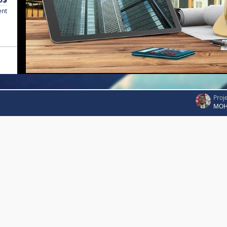
ent
Proj
MOH