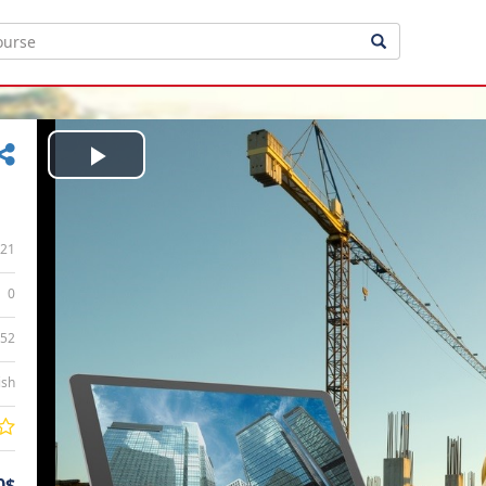
Play
Video
21
0
:52
ish
0$