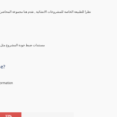
نظرا للطبيعة الخاصة للمشروعات الانشائية , نقدم هنا مجموعة المحاضرات الخاصة بادارة مستندات المشاريع الانشائية و منها نتعرف على التالى
مستندات ضبط جودة المشروع مثل خطة
se?
nformation
33%