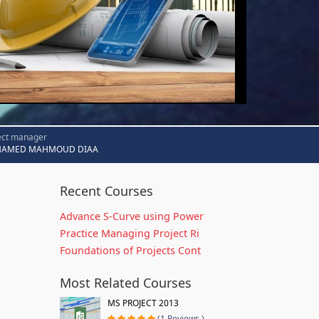
ect manager
AMED MAHMOUD DIAA
Recent Courses
Advance S-Curve using Power
Practice Managing Project Ri
Foundations of Projects Cont
Most Related Courses
MS PROJECT 2013
(1 Reviews )