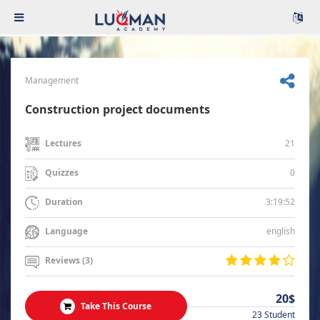
Management
Construction project documents
21
Lectures
0
Quizzes
3:19:52
Duration
english
Language
Reviews (3)
20$
Take This Course
23 Student