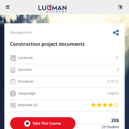
Management
Construction project documents
21
Lectures
0
Quizzes
3:19:52
Duration
english
Language
Reviews (3)
20$
Take This Course
23 Student