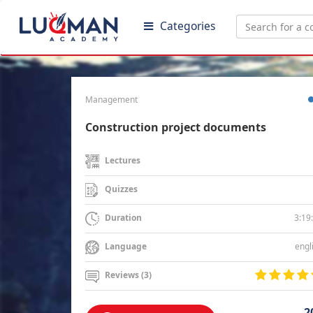
Categories
Management
Construction project documents
Lectures
Quizzes
3:19
Duration
engl
Language
Reviews (3)
2