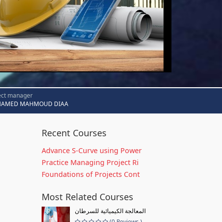
ect manager
AMED MAHMOUD DIAA
Recent Courses
Advance S-Curve using Power
Practice Managing Project Ri
Foundations of Projects Cont
Most Related Courses
المعالجة الكيميائية للسرطان
(0 Reviews )