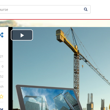
Play
Video
21
0
:52
ish
0$