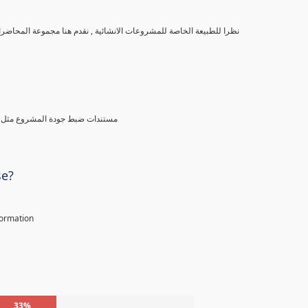
نظرا للطبيعة الخاصة للمشروعات الانشائية , نقدم هنا مجموعة المحاضرات الخاصة بادارة مستندات المشاريع الانشائية و منها نتعرف على التالى
مستندات ضبط جودة المشروع مثل خطة
se?
nformation
33%