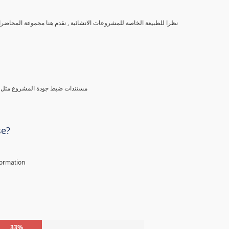
نظرا للطبيعة الخاصة للمشروعات الانشائية , نقدم هنا مجموعة المحاضرات الخاصة بادارة مستندات المشاريع الانشائية و منها نتعرف على التالى
مستندات ضبط جودة المشروع مثل خطة
se?
nformation
33%