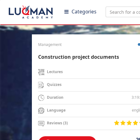
Categories
Management
Construction project documents
Lectures
Quizzes
3:19
Duration
engl
Language
Reviews (3)
2