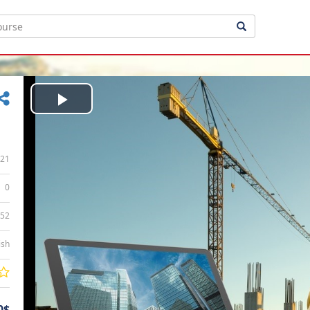
Play
Video
21
0
:52
ish
0$