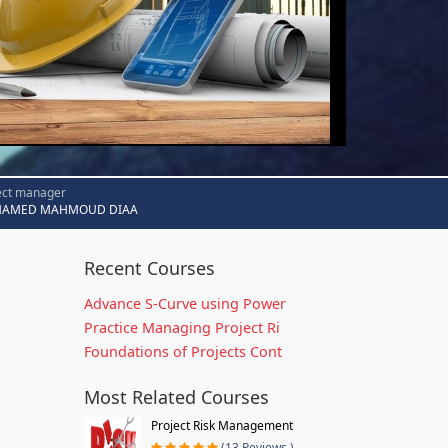
ect manager
AMED MAHMOUD DIAA
Recent Courses
Advance S-Curve using Power
Practice Managing Project Ri
Foundations of Projects Cont
Most Related Courses
Project Risk Management
(13 Reviews )