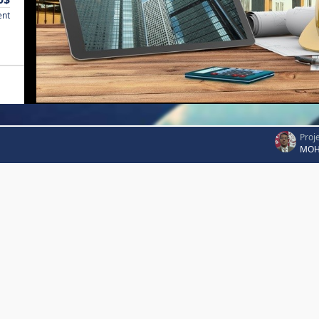
ent
Proj
MOH