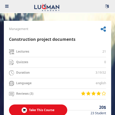
Management
Construction project documents
21
Lectures
0
Quizzes
3:19:52
Duration
english
Language
Reviews (3)
20$
Take This Course
23 Student