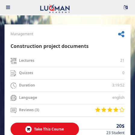
Management
Construction project documents
21
Lectures
0
Quizzes
3:19:52
Duration
english
Language
Reviews (3)
20$
Take This Course
23 Student