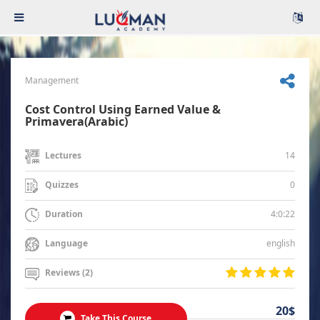
Management
Cost Control Using Earned Value &
Primavera(Arabic)
14
Lectures
0
Quizzes
4:0:22
Duration
english
Language
Reviews (2)
20$
Take This Course