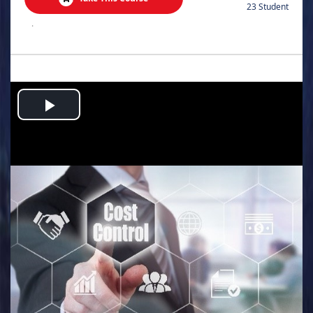
23 Student
.
Play
Video