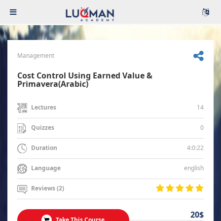
Management
Cost Control Using Earned Value &
Primavera(Arabic)
14
Lectures
0
Quizzes
4:0:22
Duration
english
Language
Reviews (2)
20$
Take This Course