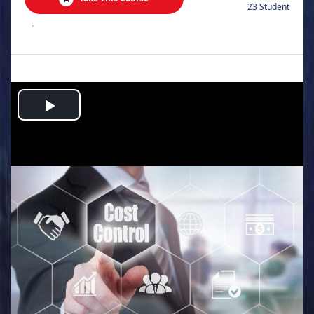
23 Student
.
Play
Video