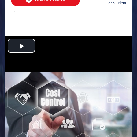
23 Student
.
Play
Video