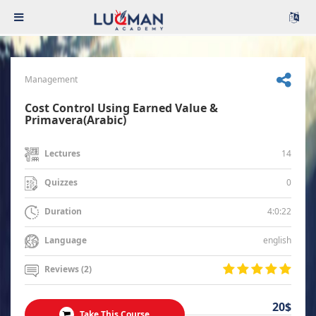
Management
Cost Control Using Earned Value &
Primavera(Arabic)
14
Lectures
0
Quizzes
4:0:22
Duration
english
Language
Reviews (2)
20$
Take This Course