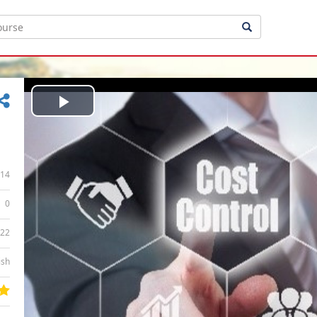
Play
Video
14
0
:22
ish