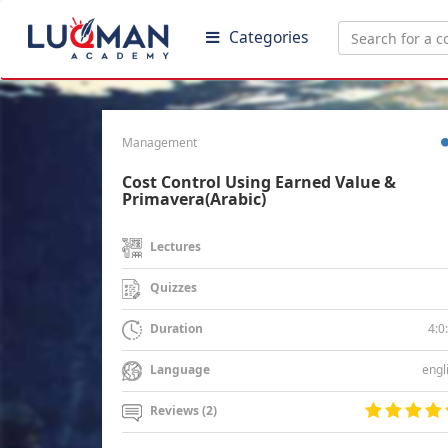
Categories
Management
Cost Control Using Earned Value &
Primavera(Arabic)
Lectures
Quizzes
4:0
Duration
engl
Language
Reviews (2)