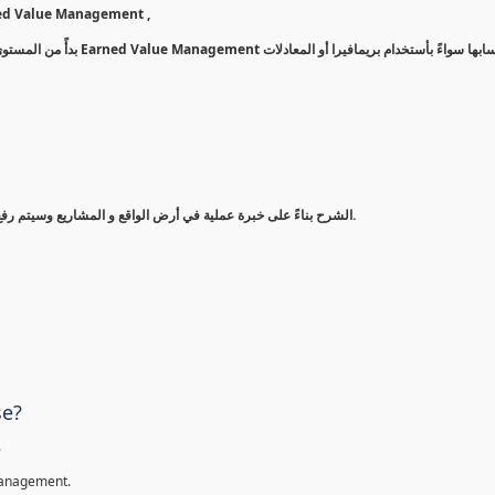
st Control بأستخدام أشهر طريقة وهي الـ Earned Value Management ,
وكيفية حسابها سواءً بأستخد
الشرح بناءً على خبرة عملية في أرض الواقع و المشاريع وسيتم رفع وشرح نفس التقارير التي أتعامل بها بشكل يومي أو أسبوعي في عملي.
se?
.
Management.