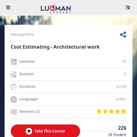
Management
Cost Estimating - Architectural work
16
Lectures
0
Quizzes
3:2:49
Duration
arabic
Language
Reviews (2)
22$
Take This Course
39 Student