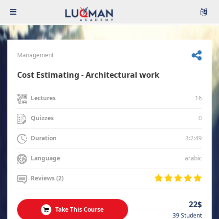
Management
Cost Estimating - Architectural work
16
Lectures
0
Quizzes
3:2:49
Duration
arabic
Language
Reviews (2)
22$
Take This Course
39 Student