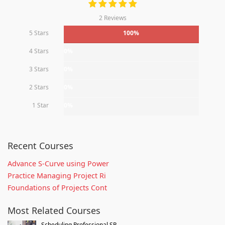
2 Reviews
5 Stars
100%
4 Stars
0%
3 Stars
0%
2 Stars
0%
1 Star
0%
Recent Courses
Advance S-Curve using Power
Practice Managing Project Ri
Foundations of Projects Cont
Most Related Courses
Scheduling Professional SP