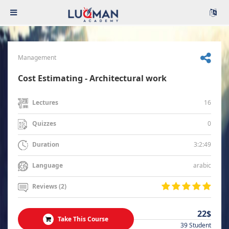
Management
Cost Estimating - Architectural work
16
Lectures
0
Quizzes
3:2:49
Duration
arabic
Language
Reviews (2)
22$
Take This Course
39 Student