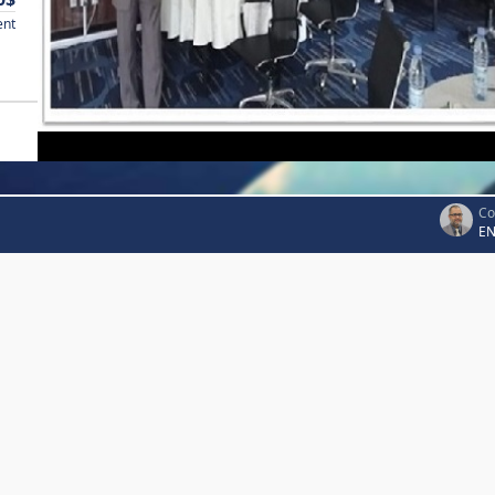
ent
Co
EN