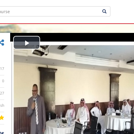
Play
Video
17
0
:27
ish
0$