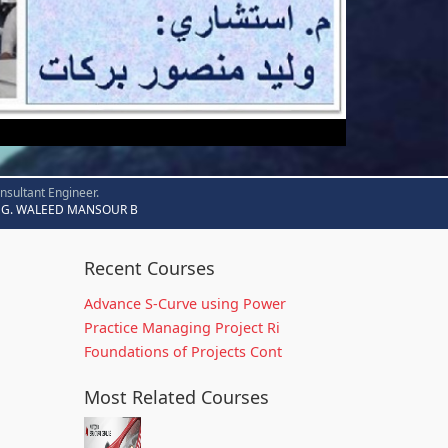
nsultant Engineer.
G. WALEED MANSOUR B
Recent Courses
Advance S-Curve using Power
Practice Managing Project Ri
Foundations of Projects Cont
Most Related Courses