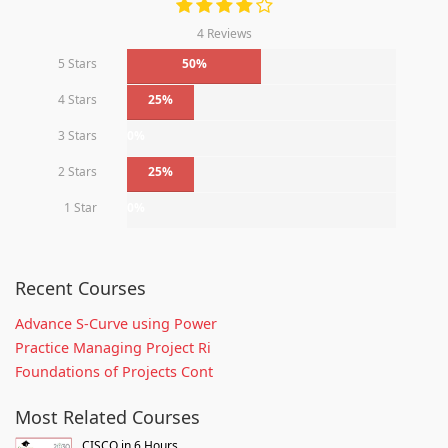
4 Reviews
5 Stars
50%
4 Stars
25%
3 Stars
0%
2 Stars
25%
1 Star
0%
Recent Courses
Advance S-Curve using Power
Practice Managing Project Ri
Foundations of Projects Cont
Most Related Courses
CISCO in 6 Hours