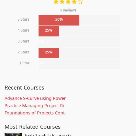
4 Reviews
5 Stars
50%
4 Stars
25%
3 Stars
0%
2 Stars
25%
1 Star
0%
Recent Courses
Advance S-Curve using Power
Practice Managing Project Ri
Foundations of Projects Cont
Most Related Courses
مقدمة فى علم النانو وتكنولوجيا...