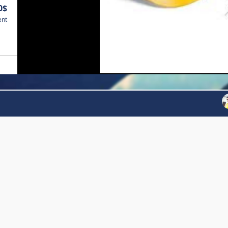
0$
ent