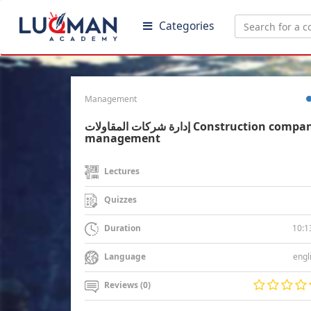
Categories
Management
إدارة شركات المقاولات Construction company
management
Lectures
Quizzes
10:1
Duration
engl
Language
Reviews (0)