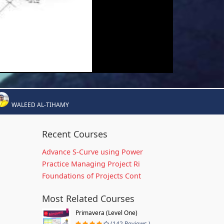
WALEED AL-TIHAMY
Recent Courses
Advance S-Curve using Power
Practice Managing Project Ri
Foundations of Projects Cont
Most Related Courses
Primavera (Level One)
(142 Reviews )