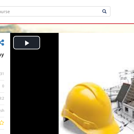
Play
Video
31
0
3:2
ish