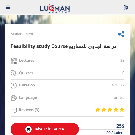
Management
Feasibility study Course دراسة الجدوى للمشاريع
38
Lectures
0
Quizzes
9:15:37
Duration
arabic
Language
Reviews (3)
25$
Take This Course
39 Student