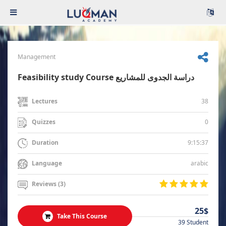
Management
Feasibility study Course دراسة الجدوى للمشاريع
38
Lectures
0
Quizzes
9:15:37
Duration
arabic
Language
Reviews (3)
25$
Take This Course
39 Student