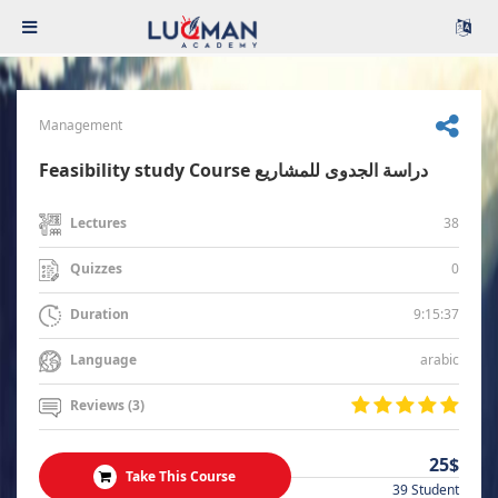
Management
Feasibility study Course دراسة الجدوى للمشاريع
38
Lectures
0
Quizzes
9:15:37
Duration
arabic
Language
Reviews (3)
25$
Take This Course
39 Student