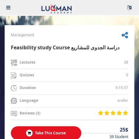
Management
Feasibility study Course دراسة الجدوى للمشاريع
38
Lectures
0
Quizzes
9:15:37
Duration
arabic
Language
Reviews (3)
25$
Take This Course
39 Student