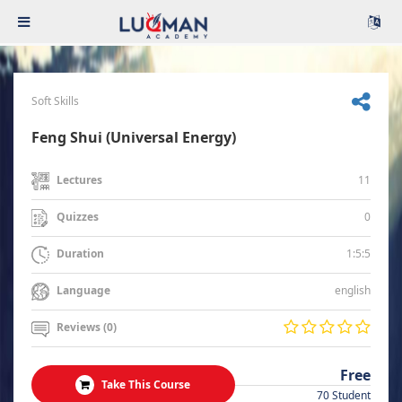
Soft Skills
Feng Shui (Universal Energy)
11
Lectures
0
Quizzes
1:5:5
Duration
english
Language
Reviews (0)
Free
Take This Course
70 Student