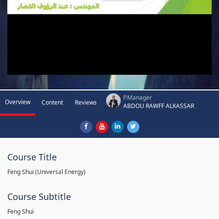
P.Manager
Overview
Content
Reviews
ABDOU RAWFF ALKASSAR
Course Title
Feng Shui (Universal Energy)
Course Subtitle
Feng Shui