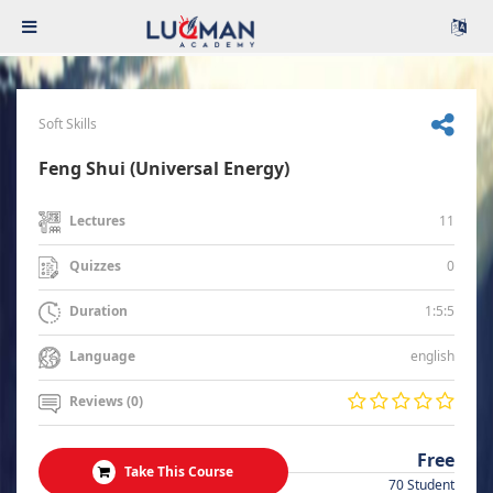
Soft Skills
Feng Shui (Universal Energy)
11
Lectures
0
Quizzes
1:5:5
Duration
english
Language
Reviews (0)
Free
Take This Course
70 Student