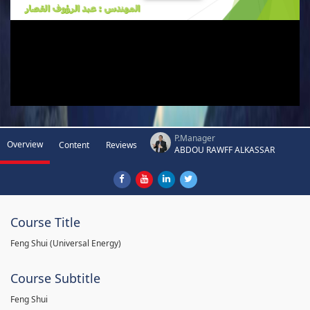
P.Manager
Overview
Content
Reviews
ABDOU RAWFF ALKASSAR
Course Title
Feng Shui (Universal Energy)
Course Subtitle
Feng Shui