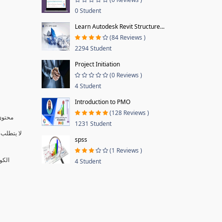
0 Student
Learn Autodesk Revit Structure...
(84 Reviews )
2294 Student
Project Initiation
(0 Reviews )
4 Student
Introduction to PMO
(128 Reviews )
محتوى 
1231 Student
لا يتطلب 
spss
(1 Reviews )
الكو
4 Student