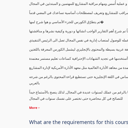
ملية أُسس ومهام مراقبة المشاريع للمهتمين و المبتدئين في المجال
ك كمراقب للمشاريع وتعريف لمصطلحات أساسية تساعدك في المضي قدماً
ثم يتطرّق الكورس للجزء الأساسي و هوا شرح لمها�
اً تم شرح أهم التقارير الواجب انشائها و دورية وكيفية نشرها و مناقشتها
ب عمله للوصول لمنصاب إدارية في نفس المجال تصل الى الرئيس التنفيذي
ة عربية بسيطة والمحتوى بالإنجليزي ليشمل الكورس المعرفة باللغتين
أستخدمها في تجديد الشهادات الإحترافية كساعات تعليم مستمر معتمدة
معاهد الأدارة العالمية مثل معهد الأدارة الأمريكية لإدارة المشاريع
ساس في اللغة الإنجليزية حتى تستطيع قراءة المحتوى بالرغم من شرحه
بالعربي
ا بالرغم من عملك لسنوات عديدة في المجال, لذلك ينصح بالأستماع جيداً
للنصائح في كل محاضرة حتى تختصر على نفسك سنوات في المجال
More
What are the requirements for this cour