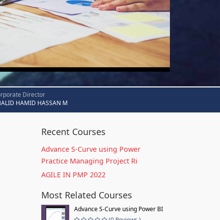
rporate Director
HALID HAMID HASSAN M
Recent Courses
Advance S-Curve using Power
Practice Managing Project Ri
AGILE IN PMP 2022
Most Related Courses
Advance S-Curve using Power BI
(0 Reviews )