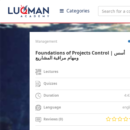
Categories
Management
Foundations of Projects Control | أسس
ومهام مراقبة المشاريع
Lectures
Quizzes
4:4
Duration
engl
Language
Reviews (0)