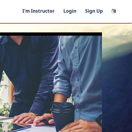
I'm Instructor
Login
Sign Up