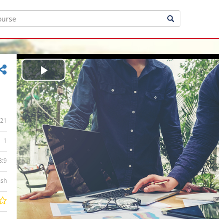
Play
Video
21
1
3:9
ish