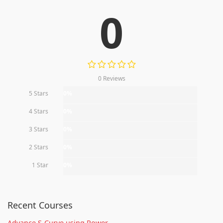
0
0 Reviews
5 Stars
0%
4 Stars
0%
3 Stars
0%
2 Stars
0%
1 Star
0%
Recent Courses
Advance S-Curve using Power