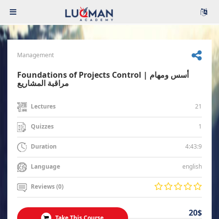
Management
Foundations of Projects Control | أسس ومهام
مراقبة المشاريع
21
Lectures
1
Quizzes
4:43:9
Duration
english
Language
Reviews (0)
20$
Take This Course