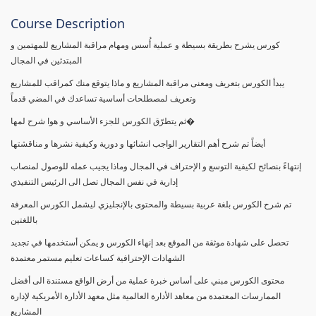
Course Description
كورس يشرح بطريقة بسيطة و عملية أُسس ومهام مراقبة المشاريع للمهتمين و
المبتدئين في المجال
يبدأ الكورس بتعريف ومعنى مراقبة المشاريع و ماذا يتوقع منك كمراقب للمشاريع
وتعريف لمصطلحات أساسية تساعدك في المضي قدماً
ثم يتطرّق الكورس للجزء الأساسي و هوا شرح لمها�
أيضاً تم شرح أهم التقارير الواجب انشائها و دورية وكيفية نشرها و مناقشتها
إنتهاءً بنصائح لكيفية التوسع و الإحتراف في المجال وماذا يجيب عمله للوصول لمنصاب
إدارية في نفس المجال تصل الى الرئيس التنفيذي
تم شرح الكورس بلغة عربية بسيطة والمحتوى بالإنجليزي ليشمل الكورس المعرفة
باللغتين
تحصل على شهادة موثقة من الموقع بعد إنهاء الكورس و يمكن أستخدمها في تجديد
الشهادات الإحترافية كساعات تعليم مستمر معتمدة
محتوى الكورس مبني على أساس خبرة عملية من أرض الواقع مستندة الى أفضل
الممارسات المعتمدة من معاهد الأدارة العالمية مثل معهد الأدارة الأمريكية لإدارة
المشاريع