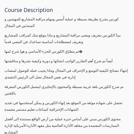
Course Description
كورس يشرح بطريقة بسيطة و عملية أُسس ومهام مراقبة المشاريع للمهتمين و
المبتدئين في المجال
يبدأ الكورس بتعريف ومعنى مراقبة المشاريع و ماذا يتوقع منك كمراقب للمشاريع
وتعريف لمصطلحات أساسية تساعدك في المضي قدماً
ثم يتطرّق الكورس للجزء الأساسي و هوا شرح لمها�
أيضاً تم شرح أهم التقارير الواجب انشائها و دورية وكيفية نشرها و مناقشتها
إنتهاءً بنصائح لكيفية التوسع و الإحتراف في المجال وماذا يجيب عمله للوصول لمنصاب
إدارية في نفس المجال تصل الى الرئيس التنفيذي
تم شرح الكورس بلغة عربية بسيطة والمحتوى بالإنجليزي ليشمل الكورس المعرفة
باللغتين
تحصل على شهادة موثقة من الموقع بعد إنهاء الكورس و يمكن أستخدمها في تجديد
الشهادات الإحترافية كساعات تعليم مستمر معتمدة
محتوى الكورس مبني على أساس خبرة عملية من أرض الواقع مستندة الى أفضل
الممارسات المعتمدة من معاهد الأدارة العالمية مثل معهد الأدارة الأمريكية لإدارة
المشاريع