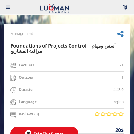
Management
Foundations of Projects Control | أسس ومهام
مراقبة المشاريع
21
Lectures
1
Quizzes
4:43:9
Duration
english
Language
Reviews (0)
20$
Take This Course