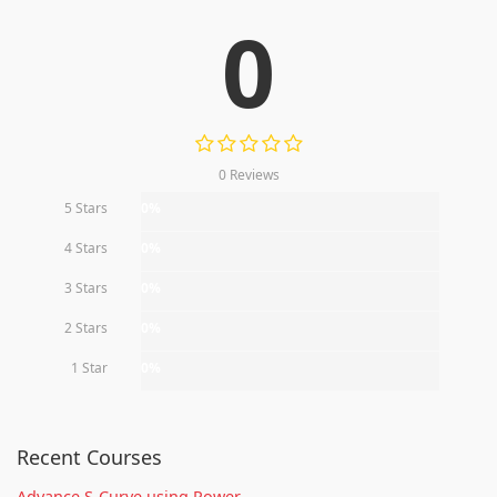
0
0 Reviews
5 Stars
0%
4 Stars
0%
3 Stars
0%
2 Stars
0%
1 Star
0%
Recent Courses
Advance S-Curve using Power