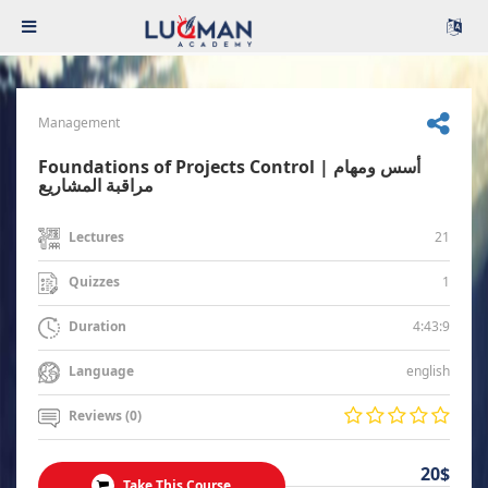
Management
Foundations of Projects Control | أسس ومهام
مراقبة المشاريع
21
Lectures
1
Quizzes
4:43:9
Duration
english
Language
Reviews (0)
20$
Take This Course