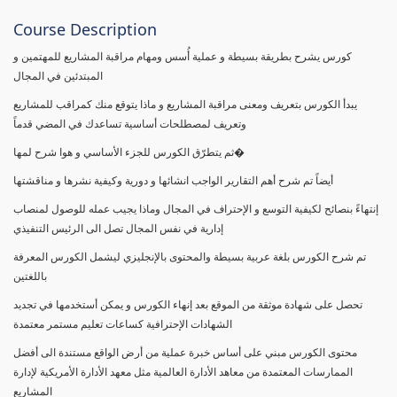
Course Description
كورس يشرح بطريقة بسيطة و عملية أُسس ومهام مراقبة المشاريع للمهتمين و
المبتدئين في المجال
يبدأ الكورس بتعريف ومعنى مراقبة المشاريع و ماذا يتوقع منك كمراقب للمشاريع
وتعريف لمصطلحات أساسية تساعدك في المضي قدماً
ثم يتطرّق الكورس للجزء الأساسي و هوا شرح لمها�
أيضاً تم شرح أهم التقارير الواجب انشائها و دورية وكيفية نشرها و مناقشتها
إنتهاءً بنصائح لكيفية التوسع و الإحتراف في المجال وماذا يجيب عمله للوصول لمنصاب
إدارية في نفس المجال تصل الى الرئيس التنفيذي
تم شرح الكورس بلغة عربية بسيطة والمحتوى بالإنجليزي ليشمل الكورس المعرفة
باللغتين
تحصل على شهادة موثقة من الموقع بعد إنهاء الكورس و يمكن أستخدمها في تجديد
الشهادات الإحترافية كساعات تعليم مستمر معتمدة
محتوى الكورس مبني على أساس خبرة عملية من أرض الواقع مستندة الى أفضل
الممارسات المعتمدة من معاهد الأدارة العالمية مثل معهد الأدارة الأمريكية لإدارة
المشاريع