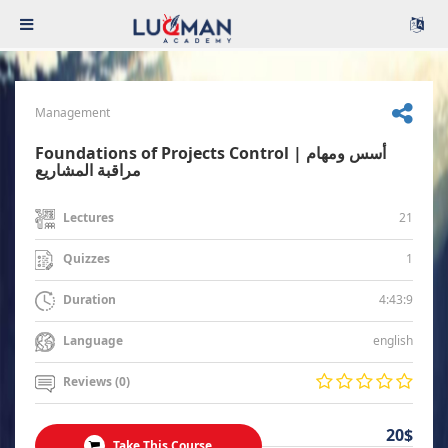
Management
Foundations of Projects Control | أسس ومهام
مراقبة المشاريع
21
Lectures
1
Quizzes
4:43:9
Duration
english
Language
Reviews (0)
20$
Take This Course