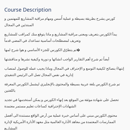
Course Description
كورس يشرح بطريقة بسيطة و عملية أُسس ومهام مراقبة المشاريع للمهتمين و
المبتدئين في المجال
يبدأ الكورس بتعريف ومعنى مراقبة المشاريع و ماذا يتوقع منك كمراقب للمشاريع
وتعريف لمصطلحات أساسية تساعدك في المضي قدماً
ثم يتطرّق الكورس للجزء الأساسي و هوا شرح لمها�
أيضاً تم شرح أهم التقارير الواجب انشائها و دورية وكيفية نشرها و مناقشتها
إنتهاءً بنصائح لكيفية التوسع و الإحتراف في المجال وماذا يجيب عمله للوصول لمنصاب
إدارية في نفس المجال تصل الى الرئيس التنفيذي
تم شرح الكورس بلغة عربية بسيطة والمحتوى بالإنجليزي ليشمل الكورس المعرفة
باللغتين
تحصل على شهادة موثقة من الموقع بعد إنهاء الكورس و يمكن أستخدمها في تجديد
الشهادات الإحترافية كساعات تعليم مستمر معتمدة
محتوى الكورس مبني على أساس خبرة عملية من أرض الواقع مستندة الى أفضل
الممارسات المعتمدة من معاهد الأدارة العالمية مثل معهد الأدارة الأمريكية لإدارة
المشاريع