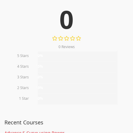
0
0 Reviews
5 Stars
0%
4 Stars
0%
3 Stars
0%
2 Stars
0%
1 Star
0%
Recent Courses
Advance S-Curve using Power