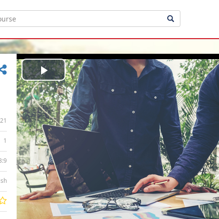
Play
Video
21
1
3:9
ish