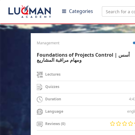
Categories
Management
Foundations of Projects Control | أسس
ومهام مراقبة المشاريع
Lectures
Quizzes
4:4
Duration
engl
Language
Reviews (0)