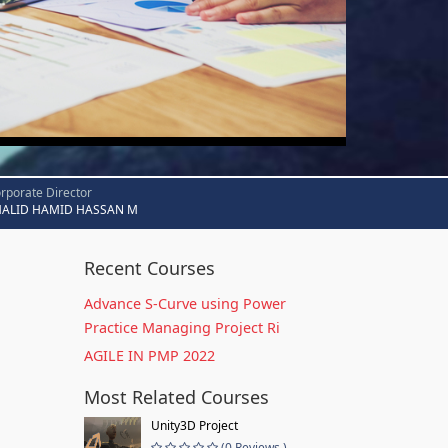
rporate Director
HALID HAMID HASSAN M
Recent Courses
Advance S-Curve using Power
Practice Managing Project Ri
AGILE IN PMP 2022
Most Related Courses
Unity3D Project
(0 Reviews )