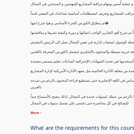
ملية أُسس ومهام مراقبة المشاريع للمهتمين و المبتدئين في المجال
ك كمراقب للمشاريع وتعريف لمصطلحات أساسية تساعدك في المضي قدماً
ثم يتطرّق الكورس للجزء الأساسي و هوا شرح لمها�
اً تم شرح أهم التقارير الواجب انشائها و دورية وكيفية نشرها و مناقشتها
ب عمله للوصول لمنصاب إدارية في نفس المجال تصل الى الرئيس التنفيذي
ة عربية بسيطة والمحتوى بالإنجليزي ليشمل الكورس المعرفة باللغتين
أستخدمها في تجديد الشهادات الإحترافية كساعات تعليم مستمر معتمدة
معاهد الأدارة العالمية مثل معهد الأدارة الأمريكية لإدارة المشاريع
ساس في اللغة الإنجليزية حتى تستطيع قراءة المحتوى بالرغم من شرحه
بالعربي
ا بالرغم من عملك لسنوات عديدة في المجال, لذلك ينصح بالأستماع جيداً
للنصائح في كل محاضرة حتى تختصر على نفسك سنوات في المجال
More
What are the requirements for this cour