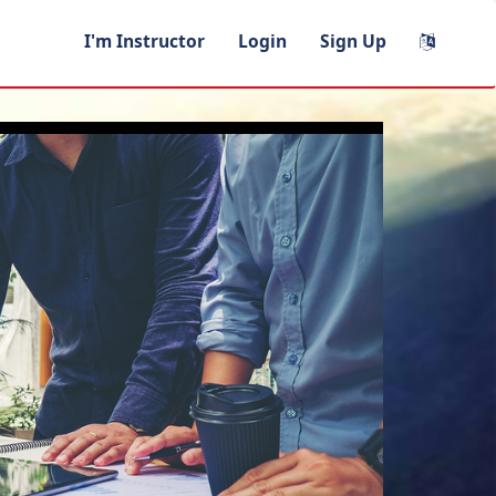
I'm Instructor
Login
Sign Up