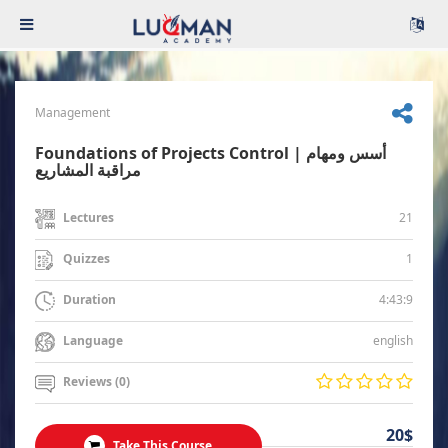
Management
Foundations of Projects Control | أسس ومهام
مراقبة المشاريع
21
Lectures
1
Quizzes
4:43:9
Duration
english
Language
Reviews (0)
20$
Take This Course