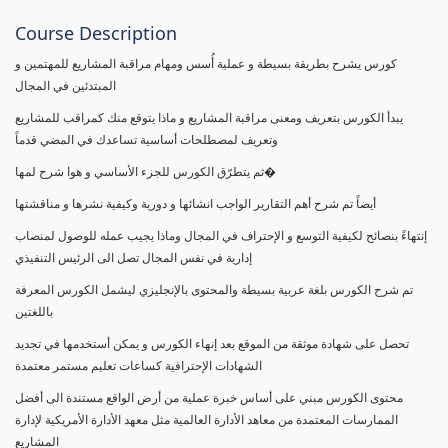
Course Description
كورس يشرح بطريقة بسيطة و عملية أُسس ومهام مراقبة المشاريع للمهتمين و
المبتدئين في المجال
يبدأ الكورس بتعريف ومعنى مراقبة المشاريع و ماذا يتوقع منك كمراقب للمشاريع
وتعريف لمصطلحات أساسية تساعدك في المضي قدماً
ثم يتطرّق الكورس للجزء الأساسي و هوا شرح لمها�
أيضاً تم شرح أهم التقارير الواجب انشائها و دورية وكيفية نشرها و مناقشتها
إنتهاءً بنصائح لكيفية التوسع و الإحتراف في المجال وماذا يجيب عمله للوصول لمنصاب
إدارية في نفس المجال تصل الى الرئيس التنفيذي
تم شرح الكورس بلغة عربية بسيطة والمحتوى بالإنجليزي ليشمل الكورس المعرفة
باللغتين
تحصل على شهادة موثقة من الموقع بعد إنهاء الكورس و يمكن أستخدمها في تجديد
الشهادات الإحترافية كساعات تعليم مستمر معتمدة
محتوى الكورس مبني على أساس خبرة عملية من أرض الواقع مستندة الى أفضل
الممارسات المعتمدة من معاهد الأدارة العالمية مثل معهد الأدارة الأمريكية لإدارة
المشاريع