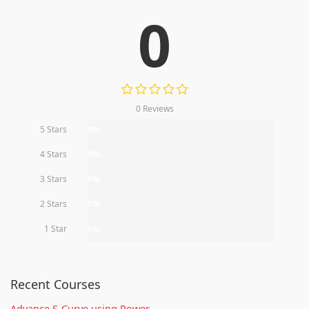
0
0 Reviews
5 Stars
0%
4 Stars
0%
3 Stars
0%
2 Stars
0%
1 Star
0%
Recent Courses
Advance S-Curve using Power