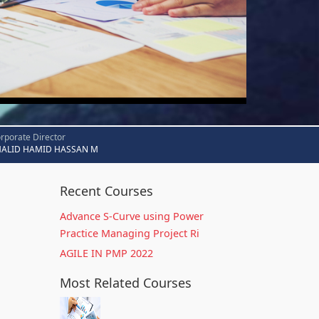
rporate Director
HALID HAMID HASSAN M
Recent Courses
Advance S-Curve using Power
Practice Managing Project Ri
AGILE IN PMP 2022
Most Related Courses