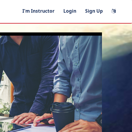
I'm Instructor
Login
Sign Up