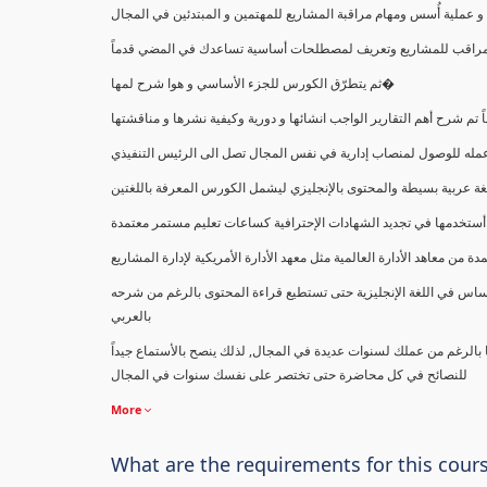
ملية أُسس ومهام مراقبة المشاريع للمهتمين و المبتدئين في المجال
ك كمراقب للمشاريع وتعريف لمصطلحات أساسية تساعدك في المضي قدماً
ثم يتطرّق الكورس للجزء الأساسي و هوا شرح لمها�
اً تم شرح أهم التقارير الواجب انشائها و دورية وكيفية نشرها و مناقشتها
ب عمله للوصول لمنصاب إدارية في نفس المجال تصل الى الرئيس التنفيذي
ة عربية بسيطة والمحتوى بالإنجليزي ليشمل الكورس المعرفة باللغتين
أستخدمها في تجديد الشهادات الإحترافية كساعات تعليم مستمر معتمدة
معاهد الأدارة العالمية مثل معهد الأدارة الأمريكية لإدارة المشاريع
ساس في اللغة الإنجليزية حتى تستطيع قراءة المحتوى بالرغم من شرحه
بالعربي
ا بالرغم من عملك لسنوات عديدة في المجال, لذلك ينصح بالأستماع جيداً
للنصائح في كل محاضرة حتى تختصر على نفسك سنوات في المجال
More
What are the requirements for this cour