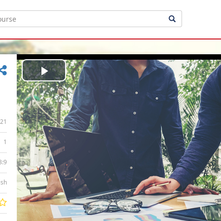
Play
Video
21
1
3:9
ish