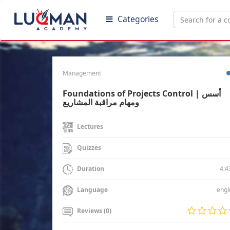
Categories
Management
Foundations of Projects Control | أسس
ومهام مراقبة المشاريع
Lectures
Quizzes
4:4
Duration
engl
Language
Reviews (0)