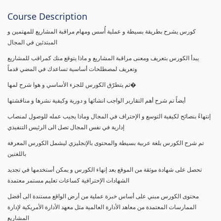
Course Description
كورس يشرح بطريقة بسيطة و عملية أُسس ومهام مراقبة المشاريع للمهتمين و
المبتدئين في المجال
يبدأ الكورس بتعريف ومعنى مراقبة المشاريع و ماذا يتوقع منك كمراقب للمشاريع
وتعريف لمصطلحات أساسية تساعدك في المضي قدماً
ثم يتطرّق الكورس للجزء الأساسي و هوا شرح لمها�
أيضاً تم شرح أهم التقارير الواجب انشائها و دورية وكيفية نشرها و مناقشتها
إنتهاءً بنصائح لكيفية التوسع و الإحتراف في المجال وماذا يجيب عمله للوصول لمنصاب
إدارية في نفس المجال تصل الى الرئيس التنفيذي
تم شرح الكورس بلغة عربية بسيطة والمحتوى بالإنجليزي ليشمل الكورس المعرفة
باللغتين
تحصل على شهادة موثقة من الموقع بعد إنهاء الكورس و يمكن أستخدمها في تجديد
الشهادات الإحترافية كساعات تعليم مستمر معتمدة
محتوى الكورس مبني على أساس خبرة عملية من أرض الواقع مستندة الى أفضل
الممارسات المعتمدة من معاهد الأدارة العالمية مثل معهد الأدارة الأمريكية لإدارة
المشاريع