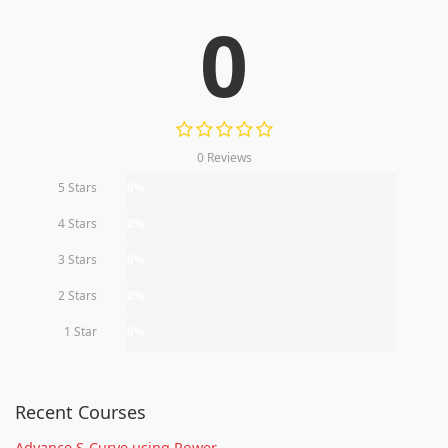
0
0 Reviews
5 Stars
0%
4 Stars
0%
3 Stars
0%
2 Stars
0%
1 Star
0%
Recent Courses
Advance S-Curve using Power