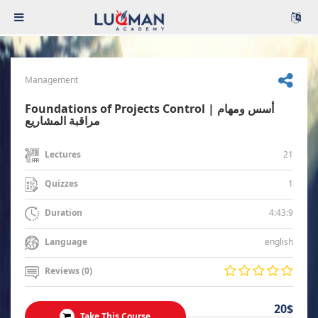
Management
Foundations of Projects Control | أسس ومهام
مراقبة المشاريع
21
Lectures
1
Quizzes
4:43:9
Duration
english
Language
Reviews (0)
20$
Take This Course