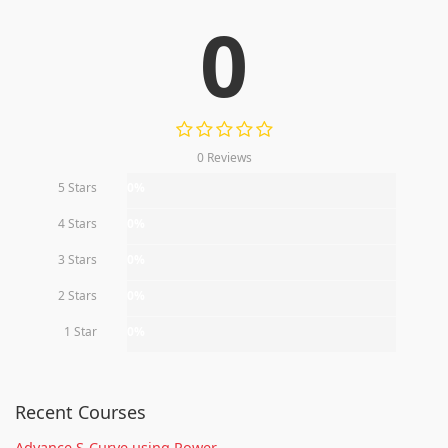
0
0 Reviews
5 Stars
0%
4 Stars
0%
3 Stars
0%
2 Stars
0%
1 Star
0%
Recent Courses
Advance S-Curve using Power