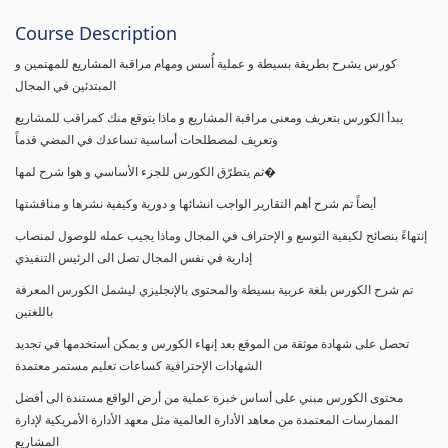
Course Description
كورس يشرح بطريقة بسيطة و عملية أُسس ومهام مراقبة المشاريع للمهتمين و
المبتدئين في المجال
يبدأ الكورس بتعريف ومعنى مراقبة المشاريع و ماذا يتوقع منك كمراقب للمشاريع
وتعريف لمصطلحات أساسية تساعدك في المضي قدماً
ثم يتطرّق الكورس للجزء الأساسي و هوا شرح لمها�
أيضاً تم شرح أهم التقارير الواجب انشائها و دورية وكيفية نشرها و مناقشتها
إنتهاءً بنصائح لكيفية التوسع و الإحتراف في المجال وماذا يجيب عمله للوصول لمنصاب
إدارية في نفس المجال تصل الى الرئيس التنفيذي
تم شرح الكورس بلغة عربية بسيطة والمحتوى بالإنجليزي ليشمل الكورس المعرفة
باللغتين
تحصل على شهادة موثقة من الموقع بعد إنهاء الكورس و يمكن أستخدمها في تجديد
الشهادات الإحترافية كساعات تعليم مستمر معتمدة
محتوى الكورس مبني على أساس خبرة عملية من أرض الواقع مستندة الى أفضل
الممارسات المعتمدة من معاهد الأدارة العالمية مثل معهد الأدارة الأمريكية لإدارة
المشاريع