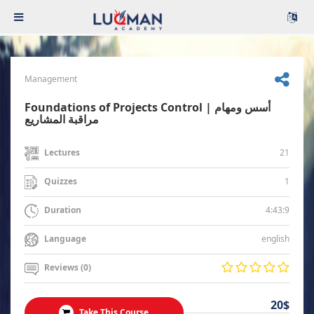
Management
Foundations of Projects Control | أسس ومهام
مراقبة المشاريع
21
Lectures
1
Quizzes
4:43:9
Duration
english
Language
Reviews (0)
20$
Take This Course