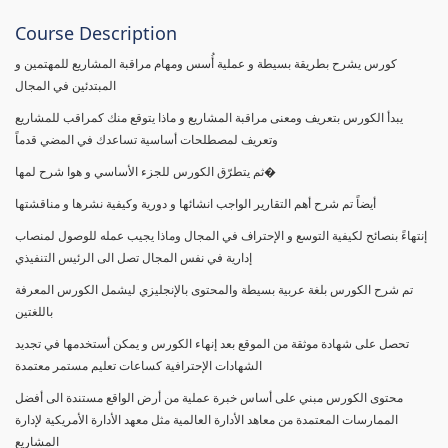
Course Description
كورس يشرح بطريقة بسيطة و عملية أُسس ومهام مراقبة المشاريع للمهتمين و
المبتدئين في المجال
يبدأ الكورس بتعريف ومعنى مراقبة المشاريع و ماذا يتوقع منك كمراقب للمشاريع
وتعريف لمصطلحات أساسية تساعدك في المضي قدماً
ثم يتطرّق الكورس للجزء الأساسي و هوا شرح لمها�
أيضاً تم شرح أهم التقارير الواجب انشائها و دورية وكيفية نشرها و مناقشتها
إنتهاءً بنصائح لكيفية التوسع و الإحتراف في المجال وماذا يجيب عمله للوصول لمنصاب
إدارية في نفس المجال تصل الى الرئيس التنفيذي
تم شرح الكورس بلغة عربية بسيطة والمحتوى بالإنجليزي ليشمل الكورس المعرفة
باللغتين
تحصل على شهادة موثقة من الموقع بعد إنهاء الكورس و يمكن أستخدمها في تجديد
الشهادات الإحترافية كساعات تعليم مستمر معتمدة
محتوى الكورس مبني على أساس خبرة عملية من أرض الواقع مستندة الى أفضل
الممارسات المعتمدة من معاهد الأدارة العالمية مثل معهد الأدارة الأمريكية لإدارة
المشاريع