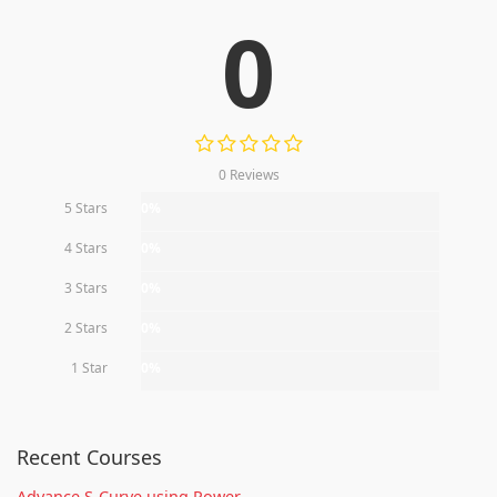
0
0 Reviews
5 Stars
0%
4 Stars
0%
3 Stars
0%
2 Stars
0%
1 Star
0%
Recent Courses
Advance S-Curve using Power