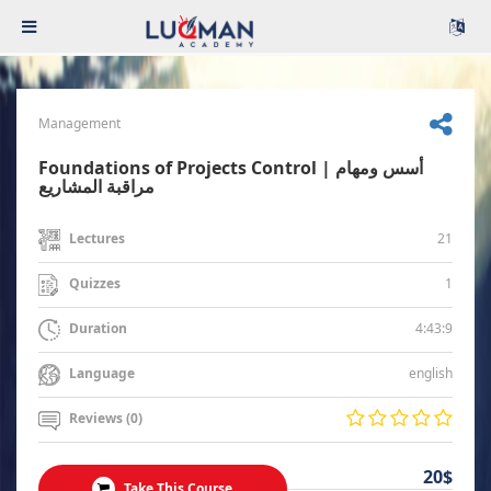
Management
Foundations of Projects Control | أسس ومهام
مراقبة المشاريع
21
Lectures
1
Quizzes
4:43:9
Duration
english
Language
Reviews (0)
20$
Take This Course