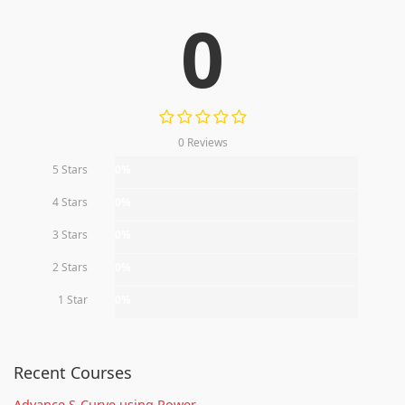
0
0 Reviews
5 Stars
0%
4 Stars
0%
3 Stars
0%
2 Stars
0%
1 Star
0%
Recent Courses
Advance S-Curve using Power