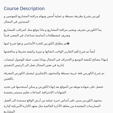
Course Description
كورس يشرح بطريقة بسيطة و عملية أُسس ومهام مراقبة المشاريع للمهتمين و
المبتدئين في المجال
يبدأ الكورس بتعريف ومعنى مراقبة المشاريع و ماذا يتوقع منك كمراقب للمشاريع
وتعريف لمصطلحات أساسية تساعدك في المضي قدماً
ثم يتطرّق الكورس للجزء الأساسي و هوا شرح لمها�
أيضاً تم شرح أهم التقارير الواجب انشائها و دورية وكيفية نشرها و مناقشتها
إنتهاءً بنصائح لكيفية التوسع و الإحتراف في المجال وماذا يجيب عمله للوصول لمنصاب
إدارية في نفس المجال تصل الى الرئيس التنفيذي
تم شرح الكورس بلغة عربية بسيطة والمحتوى بالإنجليزي ليشمل الكورس المعرفة
باللغتين
تحصل على شهادة موثقة من الموقع بعد إنهاء الكورس و يمكن أستخدمها في تجديد
الشهادات الإحترافية كساعات تعليم مستمر معتمدة
محتوى الكورس مبني على أساس خبرة عملية من أرض الواقع مستندة الى أفضل
الممارسات المعتمدة من معاهد الأدارة العالمية مثل معهد الأدارة الأمريكية لإدارة
المشاريع