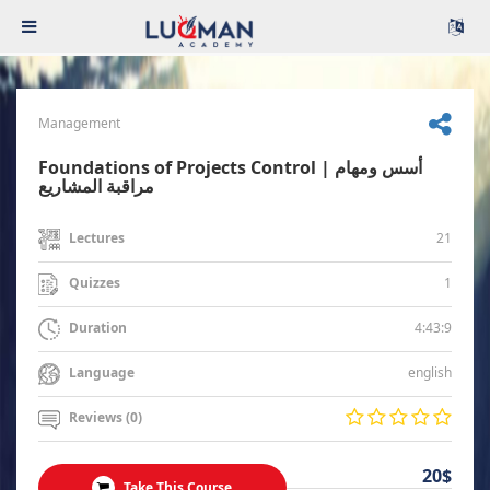
Management
Foundations of Projects Control | أسس ومهام
مراقبة المشاريع
21
Lectures
1
Quizzes
4:43:9
Duration
english
Language
Reviews (0)
20$
Take This Course