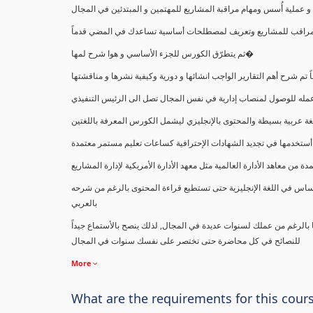
ملية أُسس ومهام مراقبة المشاريع للمهتمين و المبتدئين في المجال
ك كمراقب للمشاريع وتعريف لمصطلحات أساسية تساعدك في المضي قدماً
ثم يتطرّق الكورس للجزء الأساسي و هوا شرح لمها�
اً تم شرح أهم التقارير الواجب انشائها و دورية وكيفية نشرها و مناقشتها
ب عمله للوصول لمنصاب إدارية في نفس المجال تصل الى الرئيس التنفيذي
ة عربية بسيطة والمحتوى بالإنجليزي ليشمل الكورس المعرفة باللغتين
أستخدمها في تجديد الشهادات الإحترافية كساعات تعليم مستمر معتمدة
معاهد الأدارة العالمية مثل معهد الأدارة الأمريكية لإدارة المشاريع
ساس في اللغة الإنجليزية حتى تستطيع قراءة المحتوى بالرغم من شرحه
بالعربي
ا بالرغم من عملك لسنوات عديدة في المجال, لذلك ينصح بالأستماع جيداً
للنصائح في كل محاضرة حتى تختصر على نفسك سنوات في المجال
More
What are the requirements for this cour