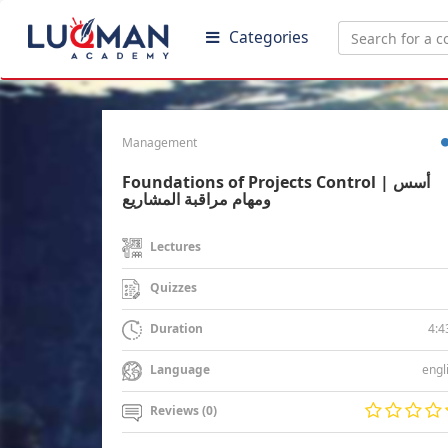
Categories
Management
Foundations of Projects Control | أسس
ومهام مراقبة المشاريع
Lectures
Quizzes
4:4
Duration
engl
Language
Reviews (0)