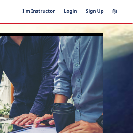
I'm Instructor
Login
Sign Up