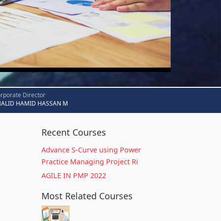
rporate Director
HALID HAMID HASSAN M
Recent Courses
Advance S-Curve using Power
Practice Managing Project Ri
AGILE IN PMP 2022
Most Related Courses