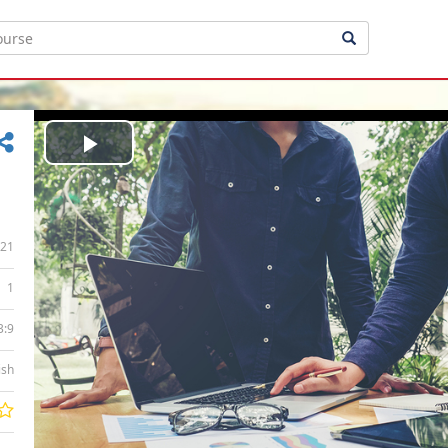
Play
Video
21
1
3:9
ish