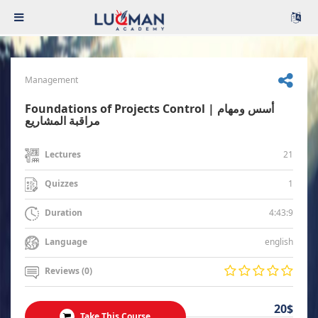
Management
Foundations of Projects Control | أسس ومهام
مراقبة المشاريع
21
Lectures
1
Quizzes
4:43:9
Duration
english
Language
Reviews (0)
20$
Take This Course