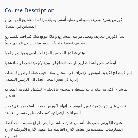
Course Description
كورس يشرح بطريقة بسيطة و عملية أُسس ومهام مراقبة المشاريع للمهتمين و
المبتدئين في المجال
يبدأ الكورس بتعريف ومعنى مراقبة المشاريع و ماذا يتوقع منك كمراقب للمشاريع
وتعريف لمصطلحات أساسية تساعدك في المضي قدماً
ثم يتطرّق الكورس للجزء الأساسي و هوا شرح لمها�
أيضاً تم شرح أهم التقارير الواجب انشائها و دورية وكيفية نشرها و مناقشتها
إنتهاءً بنصائح لكيفية التوسع و الإحتراف في المجال وماذا يجيب عمله للوصول لمنصاب
إدارية في نفس المجال تصل الى الرئيس التنفيذي
تم شرح الكورس بلغة عربية بسيطة والمحتوى بالإنجليزي ليشمل الكورس المعرفة
باللغتين
تحصل على شهادة موثقة من الموقع بعد إنهاء الكورس و يمكن أستخدمها في تجديد
الشهادات الإحترافية كساعات تعليم مستمر معتمدة
محتوى الكورس مبني على أساس خبرة عملية من أرض الواقع مستندة الى أفضل
الممارسات المعتمدة من معاهد الأدارة العالمية مثل معهد الأدارة الأمريكية لإدارة
المشاريع