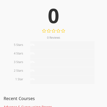
0
0 Reviews
5 Stars
0%
4 Stars
0%
3 Stars
0%
2 Stars
0%
1 Star
0%
Recent Courses
Advance S-Curve using Power