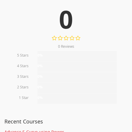
0
0 Reviews
5 Stars
0%
4 Stars
0%
3 Stars
0%
2 Stars
0%
1 Star
0%
Recent Courses
Advance S-Curve using Power