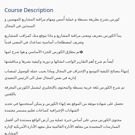
Course Description
كورس يشرح بطريقة بسيطة و عملية أُسس ومهام مراقبة المشاريع للمهتمين و
المبتدئين في المجال
يبدأ الكورس بتعريف ومعنى مراقبة المشاريع و ماذا يتوقع منك كمراقب للمشاريع
وتعريف لمصطلحات أساسية تساعدك في المضي قدماً
ثم يتطرّق الكورس للجزء الأساسي و هوا شرح لمها�
أيضاً تم شرح أهم التقارير الواجب انشائها و دورية وكيفية نشرها و مناقشتها
إنتهاءً بنصائح لكيفية التوسع و الإحتراف في المجال وماذا يجيب عمله للوصول لمنصاب
إدارية في نفس المجال تصل الى الرئيس التنفيذي
تم شرح الكورس بلغة عربية بسيطة والمحتوى بالإنجليزي ليشمل الكورس المعرفة
باللغتين
تحصل على شهادة موثقة من الموقع بعد إنهاء الكورس و يمكن أستخدمها في تجديد
الشهادات الإحترافية كساعات تعليم مستمر معتمدة
محتوى الكورس مبني على أساس خبرة عملية من أرض الواقع مستندة الى أفضل
الممارسات المعتمدة من معاهد الأدارة العالمية مثل معهد الأدارة الأمريكية لإدارة
المشاريع