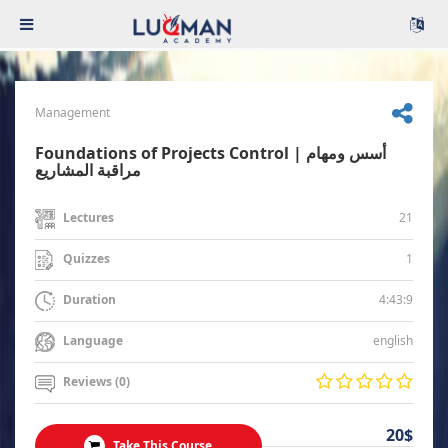
Management
Foundations of Projects Control | أسس ومهام
مراقبة المشاريع
21
Lectures
1
Quizzes
4:43:9
Duration
english
Language
Reviews (0)
20$
Take This Course