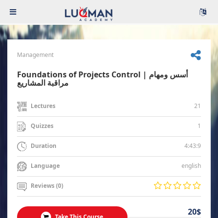
Management
Foundations of Projects Control | أسس ومهام
مراقبة المشاريع
21
Lectures
1
Quizzes
4:43:9
Duration
english
Language
Reviews (0)
20$
Take This Course