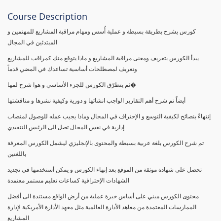
Course Description
كورس يشرح بطريقة بسيطة و عملية أُسس ومهام مراقبة المشاريع للمهتمين و
المبتدئين في المجال
يبدأ الكورس بتعريف ومعنى مراقبة المشاريع و ماذا يتوقع منك كمراقب للمشاريع
وتعريف لمصطلحات أساسية تساعدك في المضي قدماً
ثم يتطرّق الكورس للجزء الأساسي و هوا شرح لمها�
أيضاً تم شرح أهم التقارير الواجب انشائها و دورية وكيفية نشرها و مناقشتها
إنتهاءً بنصائح لكيفية التوسع و الإحتراف في المجال وماذا يجيب عمله للوصول لمنصاب
إدارية في نفس المجال تصل الى الرئيس التنفيذي
تم شرح الكورس بلغة عربية بسيطة والمحتوى بالإنجليزي ليشمل الكورس المعرفة
باللغتين
تحصل على شهادة موثقة من الموقع بعد إنهاء الكورس و يمكن أستخدمها في تجديد
الشهادات الإحترافية كساعات تعليم مستمر معتمدة
محتوى الكورس مبني على أساس خبرة عملية من أرض الواقع مستندة الى أفضل
الممارسات المعتمدة من معاهد الأدارة العالمية مثل معهد الأدارة الأمريكية لإدارة
المشاريع