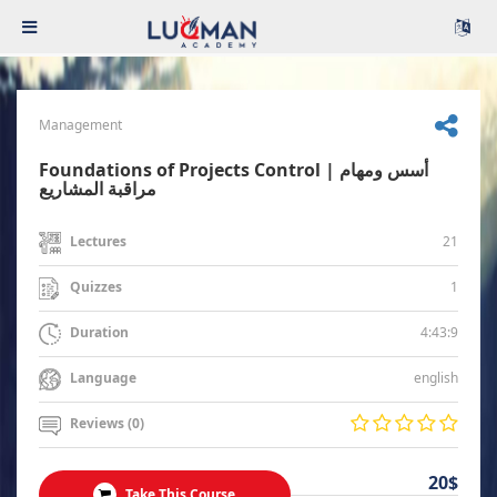
Management
Foundations of Projects Control | أسس ومهام
مراقبة المشاريع
21
Lectures
1
Quizzes
4:43:9
Duration
english
Language
Reviews (0)
20$
Take This Course