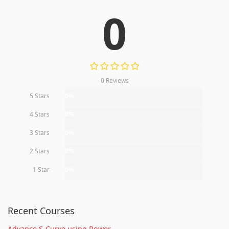
0
0 Reviews
5 Stars
0%
4 Stars
0%
3 Stars
0%
2 Stars
0%
1 Star
0%
Recent Courses
Advance S-Curve using Power