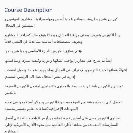
Course Description
كورس يشرح بطريقة بسيطة و عملية أُسس ومهام مراقبة المشاريع للمهتمين و
المبتدئين في المجال
يبدأ الكورس بتعريف ومعنى مراقبة المشاريع و ماذا يتوقع منك كمراقب للمشاريع
وتعريف لمصطلحات أساسية تساعدك في المضي قدماً
ثم يتطرّق الكورس للجزء الأساسي و هوا شرح لمها�
أيضاً تم شرح أهم التقارير الواجب انشائها و دورية وكيفية نشرها و مناقشتها
إنتهاءً بنصائح لكيفية التوسع و الإحتراف في المجال وماذا يجيب عمله للوصول لمنصاب
إدارية في نفس المجال تصل الى الرئيس التنفيذي
تم شرح الكورس بلغة عربية بسيطة والمحتوى بالإنجليزي ليشمل الكورس المعرفة
باللغتين
تحصل على شهادة موثقة من الموقع بعد إنهاء الكورس و يمكن أستخدمها في تجديد
الشهادات الإحترافية كساعات تعليم مستمر معتمدة
محتوى الكورس مبني على أساس خبرة عملية من أرض الواقع مستندة الى أفضل
الممارسات المعتمدة من معاهد الأدارة العالمية مثل معهد الأدارة الأمريكية لإدارة
المشاريع