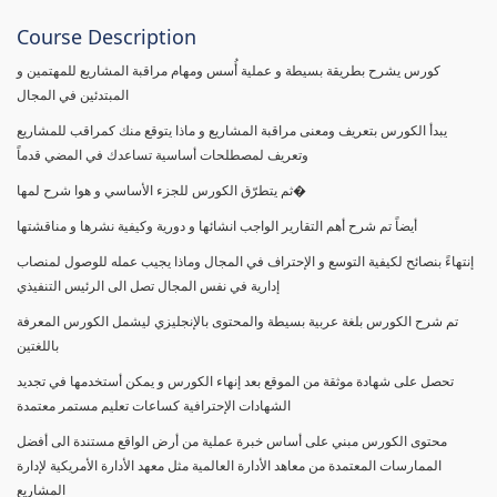
Course Description
كورس يشرح بطريقة بسيطة و عملية أُسس ومهام مراقبة المشاريع للمهتمين و
المبتدئين في المجال
يبدأ الكورس بتعريف ومعنى مراقبة المشاريع و ماذا يتوقع منك كمراقب للمشاريع
وتعريف لمصطلحات أساسية تساعدك في المضي قدماً
ثم يتطرّق الكورس للجزء الأساسي و هوا شرح لمها�
أيضاً تم شرح أهم التقارير الواجب انشائها و دورية وكيفية نشرها و مناقشتها
إنتهاءً بنصائح لكيفية التوسع و الإحتراف في المجال وماذا يجيب عمله للوصول لمنصاب
إدارية في نفس المجال تصل الى الرئيس التنفيذي
تم شرح الكورس بلغة عربية بسيطة والمحتوى بالإنجليزي ليشمل الكورس المعرفة
باللغتين
تحصل على شهادة موثقة من الموقع بعد إنهاء الكورس و يمكن أستخدمها في تجديد
الشهادات الإحترافية كساعات تعليم مستمر معتمدة
محتوى الكورس مبني على أساس خبرة عملية من أرض الواقع مستندة الى أفضل
الممارسات المعتمدة من معاهد الأدارة العالمية مثل معهد الأدارة الأمريكية لإدارة
المشاريع