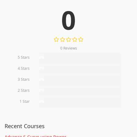
0
0 Reviews
5 Stars
0%
4 Stars
0%
3 Stars
0%
2 Stars
0%
1 Star
0%
Recent Courses
Advance S-Curve using Power