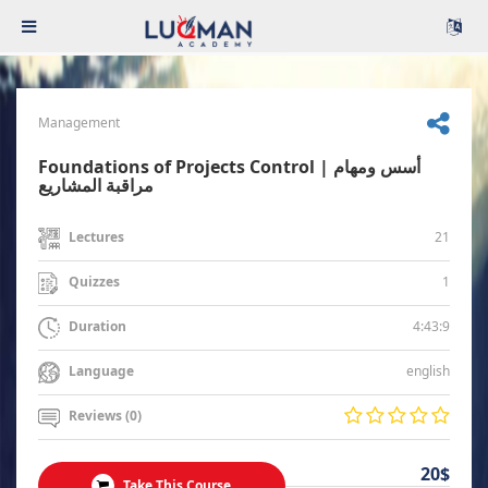
Management
Foundations of Projects Control | أسس ومهام
مراقبة المشاريع
21
Lectures
1
Quizzes
4:43:9
Duration
english
Language
Reviews (0)
20$
Take This Course